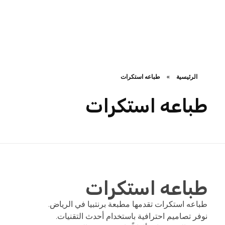
مؤسسة العلامة المميزة للطباعة
خبرة أكثر من 25 عامًا في طباعة الهويات التجارية وتصميمها بجودة عالية وسرعة في التنفيذ لتلبية جميع احتياجات عملائنا
الرئيسية
»
طباعه استكرات
طباعه استكرات
طباعه استكرات
طباعه استكرات تقدمها مطبعة برنتبيا في الرياض.
نوفر تصاميم احترافية باستخدام أحدث التقنيات.