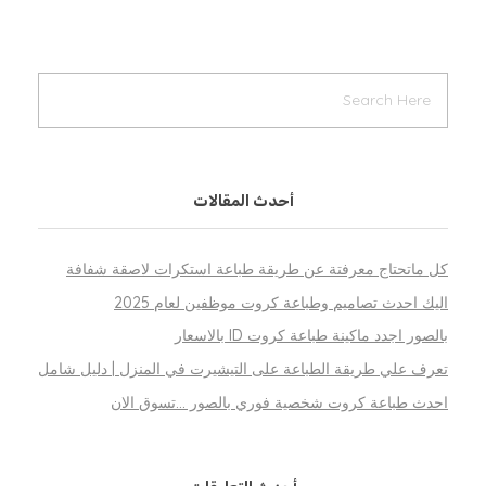
أحدث المقالات
كل ماتحتاج معرفتة عن طريقة طباعة استكرات لاصقة شفافة
اليك احدث تصاميم وطباعة كروت موظفين لعام 2025
بالصور اجدد ماكينة طباعة كروت ID بالاسعار
تعرف علي طريقة الطباعة على التيشيرت في المنزل | دليل شامل
احدث طباعة كروت شخصية فوري بالصور …تسوق الان