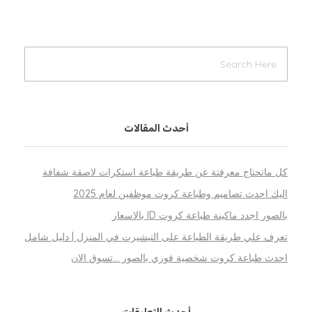
أحدث المقالات
كل ماتحتاج معرفتة عن طريقة طباعة استكرات لاصقة شفافة
اليك احدث تصاميم وطباعة كروت موظفين لعام 2025
بالصور اجدد ماكينة طباعة كروت ID بالاسعار
تعرف علي طريقة الطباعة على التيشيرت في المنزل | دليل شامل
احدث طباعة كروت شخصية فوري بالصور …تسوق الان