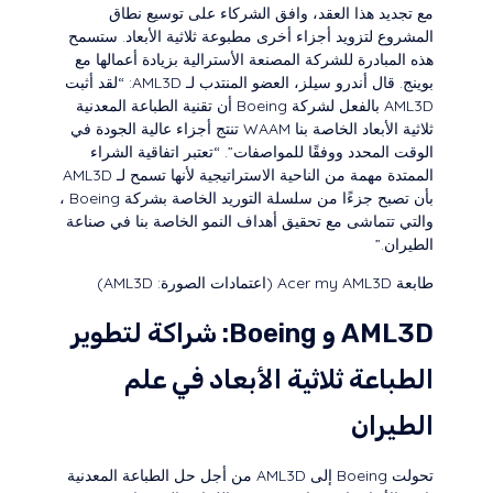
مع تجديد هذا العقد، وافق الشركاء على توسيع نطاق
المشروع لتزويد أجزاء أخرى مطبوعة ثلاثية الأبعاد. ستسمح
هذه المبادرة للشركة المصنعة الأسترالية بزيادة أعمالها مع
بوينج. قال أندرو سيلز، العضو المنتدب لـ AML3D: “لقد أثبت
AML3D بالفعل لشركة Boeing أن تقنية الطباعة المعدنية
ثلاثية الأبعاد الخاصة بنا WAAM تنتج أجزاء عالية الجودة في
الوقت المحدد ووفقًا للمواصفات”. “تعتبر اتفاقية الشراء
الممتدة مهمة من الناحية الاستراتيجية لأنها تسمح لـ AML3D
بأن تصبح جزءًا من سلسلة التوريد الخاصة بشركة Boeing ،
والتي تتماشى مع تحقيق أهداف النمو الخاصة بنا في صناعة
الطيران.”
طابعة Acer my AML3D (اعتمادات الصورة: AML3D)
AML3D و Boeing: شراكة لتطوير
الطباعة ثلاثية الأبعاد في علم
الطيران
تحولت Boeing إلى AML3D من أجل حل الطباعة المعدنية