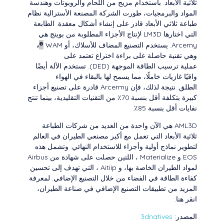
ثلاثية الأبعاد. باستخدام مزيج من اللحام والروبوتات وهندسة
المواد والبرمجيات، طورت الشركة المصنعة الأسترالية نظام
طباعة ثلاثي الأبعاد قادر على إنشاء أشكال معقدة. الطابعة
التي اختارها LM3D لإنتاج الأجزاء المطلوبة من بوينج هي
،
®
Arcemy. يستخدم التصنيع المضاف للأسلاك، أو WAM
وهي تقنية حاصلة على براءة اختراع تعتمد على
عملية ترسيب الطاقة الموجهة (DED). تستخدم الآلة أيضًا
واقيًا غازيات خاملًا، مما يسمح لها بالبقاء في الهواء
الطلق. نتيجة لذلك، فإن Arcermy قادرة على تصنيع أجزاء
كبيرة بتكلفة أقل بنسبة 70٪ من التقنيات التقليدية، بينما تنتج
نفايات أقل بنسبة 85٪.
AML3D هي الآن واحدة من العديد من شركات الطباعة
ثلاثية الأبعاد التي تعمل مع أكبر مصنعي الطيران في العالم
لتطوير نماذج أولية وأجزاء للاستخدام النهائي. وتشمل هذه
EOS و Materialize ، اللتين حصلت على شهادة من Airbus
لمواد الطيران الخاصة بها، و Aitiip ، التي تهدف إلى تحسين
كفاءة الطاقة في الفضاء من خلال التصنيع الإضافي. لمعرفة
المزيد من تطبيقات التصنيع الإضافي في صناعة الطيران،
انقر هنا.
المصدر:
3dnatives