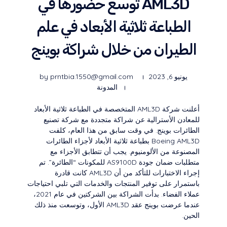
AML3D توسع حضورها في
الطباعة ثلاثية الأبعاد في علم
الطيران من خلال شراكة بوينج
يونيو 6, 2023
prntbia.1550@gmail.com
by
المدونة
أعلنت شركة AML3D المتخصصة في الطباعة ثلاثية الأبعاد
للمعادن الأسترالية عن شراكة متجددة مع شركة تصنيع
الطائرات بوينج. في وقت سابق من هذا العام، كلفت
Boeing AML3D بطباعة ثلاثية الأبعاد لأجزاء الطائرات
المصنوعة من الألومنيوم. يجب أن تتطابق الأجزاء مع
متطلبات ضمان جودة AS9100D للمكونات “الطائرة”. تم
إجراء الاختبارات للتأكد من أن AML3D كانت قادرة
باستمرار على توفير المنتجات والخدمات التي تلبي احتياجات
عملاء الفضاء. بدأت الشراكة بين الشركتين في عام 2021،
عندما عرضت بوينج عقد AML3D الأول، وتوسعت منذ ذلك
الحين.