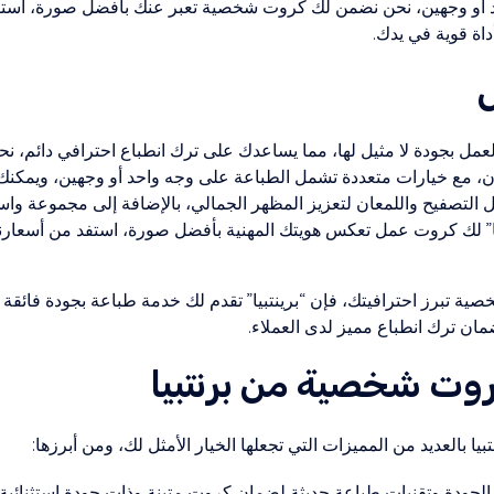
د أو وجهين، نحن نضمن لك كروت شخصية تعبر عنك بأفضل صورة، استفد 
اة قوية في يدك.
عمل بجودة لا مثيل لها، مما يساعدك على ترك انطباع احترافي دائم، ن
، مع خيارات متعددة تشمل الطباعة على وجه واحد أو وجهين، ويمكنك ا
 التصفيح واللمعان لتعزيز المظهر الجمالي، بالإضافة إلى مجموعة وا
بيا” لك كروت عمل تعكس هويتك المهنية بأفضل صورة، استفد من أسعارنا 
ية تبرز احترافيتك، فإن “برينتبيا” تقدم لك خدمة طباعة بجودة فائ
مان ترك انطباع مميز لدى العملاء.
وت شخصية من برنتبيا
 بالعديد من المميزات التي تجعلها الخيار الأمثل لك، ومن أبرزها:
الجودة وتقنيات طباعة حديثة لضمان كروت متينة وذات جودة استثنائية.