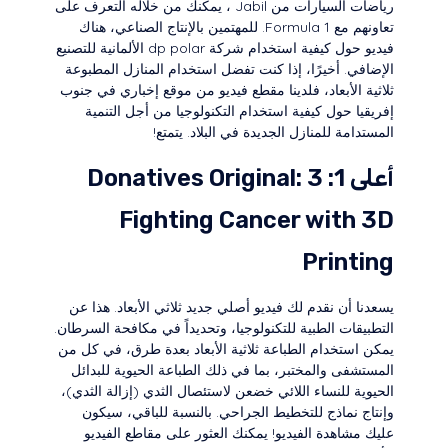
رياضات السيارات من Jabil ، يمكنك من خلاله التعرف على
تعاونهم مع Formula 1. للمهتمين بالإنتاج الصناعي، هناك
فيديو حول كيفية استخدام شركة dp polar الألمانية للتصنيع
الإضافي. أخيرًا، إذا كنت تفضل استخدام المنازل المطبوعة
ثلاثية الأبعاد، فلدينا مقطع فيديو من موقع إخباري في جنوب
إفريقيا حول كيفية استخدام التكنولوجيا من أجل التنمية
المستدامة للمنازل الجديدة في البلاد. يتمتع!
أعلى 1: 3 Donatives Original:
Fighting Cancer with 3D
Printing
يسعدنا أن نقدم لك فيديو أصلي جديد ثلاثي الأبعاد. هذا عن
التطبيقات الطبية للتكنولوجيا، وتحديداً في مكافحة السرطان.
يمكن استخدام الطباعة ثلاثية الأبعاد بعدة طرق، في كل من
المستشفى والمختبر، بما في ذلك الطباعة الحيوية للبدائل
الحيوية للنساء اللائي خضعن لاستئصال الثدي (إزالة الثدي)،
وإنتاج نماذج للتخطيط الجراحي. بالنسبة للباقي، سيكون
عليك مشاهدة الفيديو! يمكنك العثور على مقاطع الفيديو