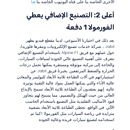
الأخرى الخاصة بنا على قناة اليوتيوب الخاصة بنا
هنا
.
أعلى 2: التصنيع الإضافي يعطي
الفورمولا 1 دفعة
بعد ذلك في اختيارنا الأسبوعي، لدينا مقطع فيديو يظهر
Jabil ، شركة خدمات تصنيع الإلكترونيات ومقرها فلوريدا،
حول عملهم مع فريق Alpine F1 باستخدام التصنيع الإضافي.
نتعرف على أهمية التصنيع عالي الجودة لسباقات السيارات،
والحاجة إلى مركبة موثوقة ومستقرة يمكنها تحمل درجات
الحرارة والضغط المرتفعين. يخبرنا فريق Jabil عن
استثماراتهم في آلات الطباعة ثلاثية الأبعاد للبوليمر والمعادن
عالية الأداء والتي يمكنها العمل بمواد عالية التقنية بوتيرة
عالية. إنهم يعتقدون أن الطباعة ثلاثية الأبعاد تسمح بالإبداع
العالي من حيث الهيكل والتصميم، مما يسمح لهم بتجاوز
قيود الأساليب التقليدية مثل التصنيع باستخدام الحاسب
الآلي. في الواقع، تحظى الطباعة ثلاثية الأبعاد بشعبية
متزايدة في رياضة السيارات مثل الفورمولا 1كما تم
استخدامه لتصنيع سيارات فريدة وعالية الجودة.