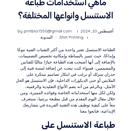
ماهي استخدامات طباعة
الاستنسل وانواعها المختلفة؟
أغسطس 20, 2024
prntbia.1550@gmail.com
by
Shirt Printing
المدونة
الطباعة الاستنسل تعتبر واحدة من أكثر التقنيات الفنية تنوعًا
وإبداعًا، حيث تتميز بالبساطة وإمكانية تخصيص التصميمات،
بالإضافة إلى أنها أصبحت هذه الطباعة خيارًا مثاليًا للفنانين
والمصممين، فسواء كنت تبحث عن إضافة لمسة فنية إلى
جدران منزلك أو ترغب في ابتكار تصاميم مبتكرة على
الملابس أو حتى الديكورات الداخلية، فإن الاستنسل هو الحل
الأمثل، وبالرغم من أنه يضم الأنواع التقليدية والرقمية،
ولكن لكل منها استخداماته الخاصة وفوائده المميزة، ومن
خلال مقال اليوم المقدم من قبل مطبعة برنتبيا، سنتعرف
معاً على كيفية توظيف هذه التقنية الفريدة في مشاريعك
الإبداعية، فتابعوا معنا.
طباعة الاستنسل على