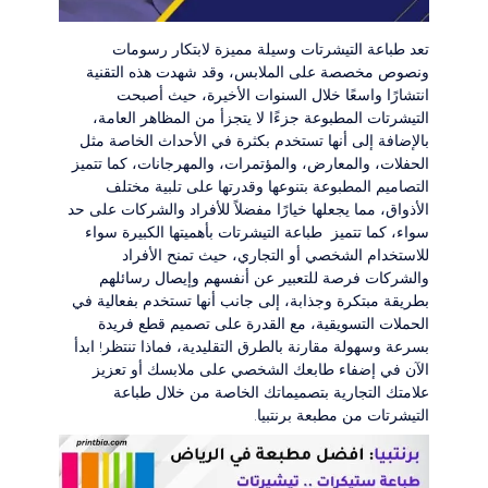
تعد طباعة التيشرتات وسيلة مميزة لابتكار رسومات
ونصوص مخصصة على الملابس، وقد شهدت هذه التقنية
انتشارًا واسعًا خلال السنوات الأخيرة، حيث أصبحت
التيشرتات المطبوعة جزءًا لا يتجزأ من المظاهر العامة،
بالإضافة إلى أنها تستخدم بكثرة في الأحداث الخاصة مثل
الحفلات، والمعارض، والمؤتمرات، والمهرجانات، كما تتميز
التصاميم المطبوعة بتنوعها وقدرتها على تلبية مختلف
الأذواق، مما يجعلها خيارًا مفضلاً للأفراد والشركات على حد
سواء، كما تتميز طباعة التيشرتات بأهميتها الكبيرة سواء
للاستخدام الشخصي أو التجاري، حيث تمنح الأفراد
والشركات فرصة للتعبير عن أنفسهم وإيصال رسائلهم
بطريقة مبتكرة وجذابة، إلى جانب أنها تستخدم بفعالية في
الحملات التسويقية، مع القدرة على تصميم قطع فريدة
بسرعة وسهولة مقارنة بالطرق التقليدية، فماذا تنتظر! ابدأ
الآن في إضفاء طابعك الشخصي على ملابسك أو تعزيز
علامتك التجارية بتصميماتك الخاصة من خلال طباعة
التيشرتات من مطبعة برنتبيا.