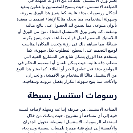
يعتبر ورق الاستنسل الشفاف من الأدوات المهمة في
الطباعة الاستنسل، حيث يسمح للمصممين والفنانين بتنفيذ
أشكال ورسومات بدقة عالية، كما يتميز هذا الورق بمرونته
وسهولة استخدامه، مما يجعله مثاليًا لإنشاء تصميمات معقدة
بألوان متنوعة، مما يضمن لك الحصول على نتائج مثالية
ومتقنة، كما يعتبر ورق الاستنسل الشفاف نوع من الورق أو
البلاستيك المصمم لعمل قوالب طباعة، حيث يتميز بكونه
شفافًا، مما يساهم ذلك في رؤية وتحديد المكان المناسب
لوضع التصميم على السطح المطلوب بكل سهولة، كما
يستخدم هذا الورق بشكل شائع في المشاريع الفنية التي
تتطلب دقة عالية، حيث يمكن للفنان أو المصمم التحكم في
المواضع بدقة قبل تطبيق الحبر أو الطلاء، كما يعتبر هذا النوع
من الاستنسل مثاليًا للاستخدام مع الأقمشة، والجدران،
والأثاث، مما يتيح سهولة التكرار بفضل مرونته وشفافيته.
رسومات استنسل بسيطة
الطباعة الاستنسل هي طريقة إبداعية وسهلة لإضافة لمسة
فنية إلى أي مساحة أو مشروع، حيث يمكنك من خلال
استخدام الرسومات الاستنسل البسيطة، تحويل الجدران
والأقمشة إلى قطع فنية مميزة بلمسات بسيطة وسريعة،