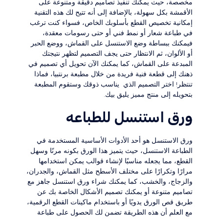
مخصصة، حيث يمكنك تنفيذ تصاميم دقيقة ومتنوعة على
الأقمشة بكل سهولة، بالإضافة إلى أنه تتيح لك هذه التقنية
إمكانية تخصيص القطع بأسلوبك الخاص، فسواء كنت ترغب
في طباعة شعار أو نمط فني أو حتى رسومات معقدة،
فيمكنك ببساطة وضع الاستنسل على القماش، ووضع الحبر
أو الألوان، ثم الانتظار حتى يجف التصميم لتظهر نتيجتك
المبدعة على القماش، كما يمكنك الآن تحويل أي تصميم في
ذهنك إلى قطعة فنية فريدة من خلال مطبعة برنتبيا، فماذا
تنتظر! اختر التصميم الذي يناسب ذوقك وستقوم المطبعة
بتحويله إلى منتج مميز يليق بيك.
ورق استنسل للطباعه
ورق الاستنسل هو أحد الأدوات الأساسية المستخدمة في
الطباعة الاستنسل، حيث يتميز هذا الورق بكونه مرنًا وسهل
القطع، مما يجعله مناسبًا لإنشاء قوالب يمكن استخدامها
مرارًا وتكرارًا على مختلف الأسطح مثل القماش، والجدران،
والزجاج، والخشب، كما يمكنك شراء ورق استنسل جاهز مع
تصاميم متنوعة أو يمكنك تصميم الأشكال الخاصة بك عن
طريق قص الورق يدويًا أو باستخدام ماكينات القطع الرقمية،
مع العلم أن هذه الطريقة تضمن لك الحصول على طباعة