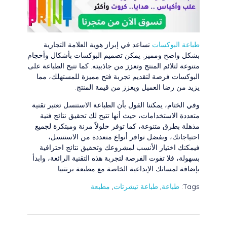
طباعة البوكسات
تساعد في إبراز هوية العلامة التجارية
بشكل واضح ومميز. يمكن تصميم البوكسات بأشكال وأحجام
متنوعة لتلائم المنتج وتعزز من جاذبيته. كما تتيح الطباعة على
البوكسات فرصة لتقديم تجربة فتح مميزة للمستهلك، مما
يزيد من رضا العميل ويعزز من قيمة المنتج.
وفي الختام، يمكننا القول بأن الطباعة الاستنسل تعتبر تقنية
متعددة الاستخدامات، حيث أنها تتيح لك تحقيق نتائج فنية
مذهلة بطرق متنوعة، كما توفر حلولاً مرنة ومبتكرة لجميع
احتياجاتك، وبفضل توافر أنواع متعددة من الاستنسل،
فيمكنك اختيار الأنسب لمشروعك وتحقيق نتائج احترافية
بسهولة، فلا تفوت الفرصة لتجربة هذه التقنية الرائعة، وابدأ
بإضافة لمساتك الإبداعية الخاصة مع مطبعة برنتبيا.
Tags:
طباعة
,
طباعة تيشرتات
,
مطبعة