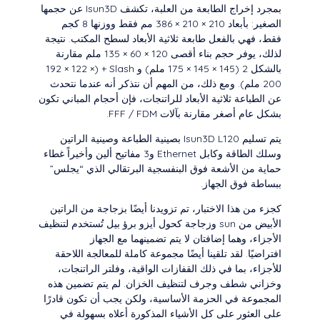
بمجرد إخراج الطابعة من العلبة، تكشف Isun3D عن حجمها
الصغير: بأبعاد 210 × 210 × 386 مم فقط ووزنها 8 كجم
فقط، فهي بالفعل طابعة ثلاثية الأبعاد لسطح المكتب. نتيجة
لذلك، يوفر حجم بناء أقصى 120 × 60 × 135 ملم مقارنة
بالشكل 2 (145 × 145 × 175 ملم) و Slash + (192 × 122 ×
200 ملم). ومع ذلك، من المهم أن نتذكر أنه عندما نتحدث
عن الطباعة ثلاثية الأبعاد للراتنجات، فإن أحجام المباني تكون
بشكل عام أصغر مقارنة بآلات FFF / FDM.
يتم تسليم Isun3D L120 بصينية الطباعة وصينية الراتين
وسلك الطاقة وكابل Ethernet و3 مفاتيح ألين وأخيراً غطاء
حماية من الأشعة فوق البنفسجية البرتقالي الذي “يجلس”
ببساطة فوق الجهاز.
كجزء من هذا الاختبار، تم تزويدنا أيضًا بزجاجة من الراتين
الأبيض من sun وزجاجة كحول أيزو برؤ بيل تُستخدم لتنظيف
الأجزاء، وهما إضافتان لا يتم تضمينهما مع الجهاز
افتراضيًا. لقد تلقينا أيضًا مجموعة كاملة للمعالجة اللاحقة
للأجزاء، بما في ذلك القفازات الواقية، وفلتر الراتنجات،
وخزاني شطف وجرف لتنظيف الخزان. لم يتم تضمين هذه
المجموعة في الحزمة الأساسية، ولكن يجب أن تكون قادرًا
على العثور على كل الأشياء المذكورة أعلاه بسهولة في