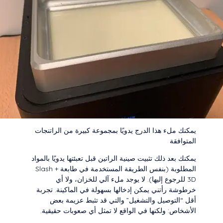
يمكنك ملء هذا الدرج يدويًا بمجموعة كبيرة من الراتنجات
المتوافقة
يمكنك بعد ذلك تثبيت صينية الراتين قبل تعبئتها يدويًا بالمواد
المطلوبة (بنفس الطريقة المستخدمة في طابعة Slash +
3D للرجوع إليها). لا يوجد ملء آلي للخزان، ولا أي
خرطوشة رأتني يمكن إدخالها بسهولة في الماكينة. تجربة
أقل “التوصيل والتشغيل” والتي قد تثبط عزيمة بعض
الأشخاص: ولكنها في الواقع لا تمثل أي صعوبات حقيقية.