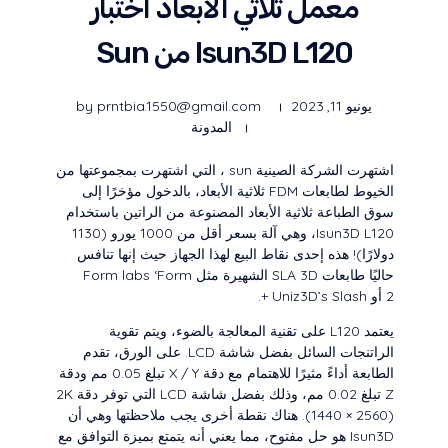
معمل ثلاثي الأبعاد اختبار
Isun3D L120 من Sun
يونيو 11, 2023
prntbia.1550@gmail.com
by
المدونة
اشتهرت الشركة الصينية sun ، التي اشتهرت بمجموعتها من
الخيوط لطابعات FDM ثلاثية الأبعاد، بالدخول مؤخرًا إلى
سوق الطباعة ثلاثية الأبعاد المصنوعة من الراتين باستخدام
Isun3D L120، وهي آلة بسعر أقل من 1000 يورو (1130
دولارًا)! هذه إحدى نقاط البيع لهذا الجهاز حيث إنها تنافس
حاليًا طابعات SLA 3D الشهيرة مثل Form labs ‘Form
2 أو Uniz3D’s Slash +.
يعتمد L120 على تقنية المعالجة بالضوء، ويتم تقوية
الراتنجات السائل بفضل شاشة LCD. على الورق، تقدم
الطابعة أداءً مثيرًا للاهتمام مع دقة X / Y تبلغ 0.05 مم ودقة
Z تبلغ 0.02 مم، وذلك بفضل شاشة LCD التي توفر دقة 2K
(1440 × 2560). هناك نقطة أخرى يجب ملاحظتها وهي أن
Isun3D هو حل مفتوح، مما يعني أنه يتمتع بميزة التوافق مع