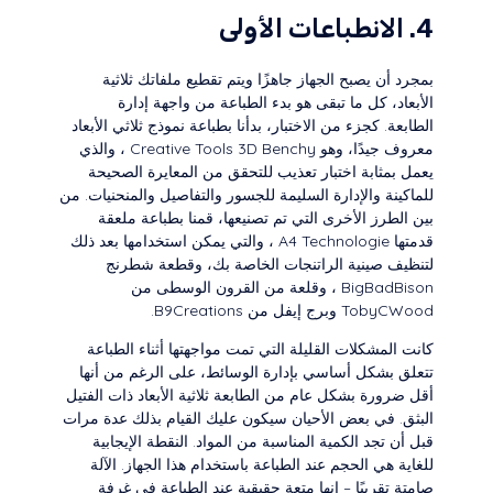
4. الانطباعات الأولى
بمجرد أن يصبح الجهاز جاهزًا ويتم تقطيع ملفاتك ثلاثية
الأبعاد، كل ما تبقى هو بدء الطباعة من واجهة إدارة
الطابعة. كجزء من الاختبار، بدأنا بطباعة نموذج ثلاثي الأبعاد
معروف جيدًا، وهو Creative Tools 3D Benchy ، والذي
يعمل بمثابة اختبار تعذيب للتحقق من المعايرة الصحيحة
للماكينة والإدارة السليمة للجسور والتفاصيل والمنحنيات. من
بين الطرز الأخرى التي تم تصنيعها، قمنا بطباعة ملعقة
قدمتها A4 Technologie ، والتي يمكن استخدامها بعد ذلك
لتنظيف صينية الراتنجات الخاصة بك، وقطعة شطرنج
BigBadBison ، وقلعة من القرون الوسطى من
TobyCWood وبرج إيفل من B9Creations.
كانت المشكلات القليلة التي تمت مواجهتها أثناء الطباعة
تتعلق بشكل أساسي بإدارة الوسائط، على الرغم من أنها
أقل ضرورة بشكل عام من الطابعة ثلاثية الأبعاد ذات الفتيل
البثق. في بعض الأحيان سيكون عليك القيام بذلك عدة مرات
قبل أن تجد الكمية المناسبة من المواد. النقطة الإيجابية
للغاية هي الحجم عند الطباعة باستخدام هذا الجهاز. الآلة
صامتة تقريبًا – إنها متعة حقيقية عند الطباعة في غرفة