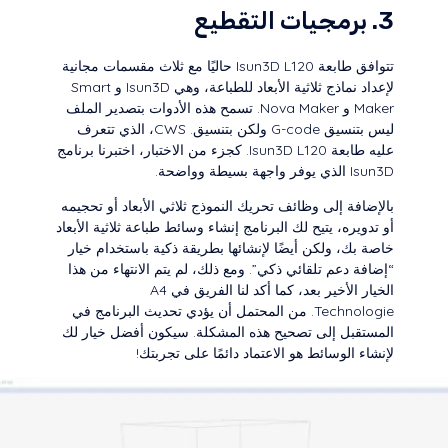
3. برمجيات التقطيع
تتوافق طابعة Isun3D L120 حاليًا مع ثلاث مقسمات مجانية
لإعداد نماذج ثلاثية الأبعاد للطباعة، وهي Isun3D و Smart
Maker و Nova Maker. تسمح هذه الأدوات بتصدير الملف
ليس بتنسيق G-code ولكن بتنسيق. CWS، الذي تتعرف
عليه طابعة Isun3D L120. كجزء من الاختبار، اختبرنا برنامج
Isun3D الذي يوفر واجهة بسيطة وواضحة.
بالإضافة إلى وظائف تحريك النموذج ثلاثي الأبعاد أو تحجيمه
أو تدويره، يتيح لك البرنامج إنشاء وسائط طباعة ثلاثية الأبعاد
خاصة بك، ولكن أيضًا لإنشائها بطريقة ذكية باستخدام خيار
“إضافة دعم تلقائي ذكي”. ومع ذلك، لم يتم الانتهاء من هذا
الخيار الأخير بعد، كما أكد لنا الفريق في A4
Technologie. من المحتمل أن يؤدي تحديث البرنامج في
المستقبل إلى تصحيح هذه المشكلة. سيكون أفضل خيار لك
لإنشاء الوسائط هو الاعتماد دائمًا على تجربتك!