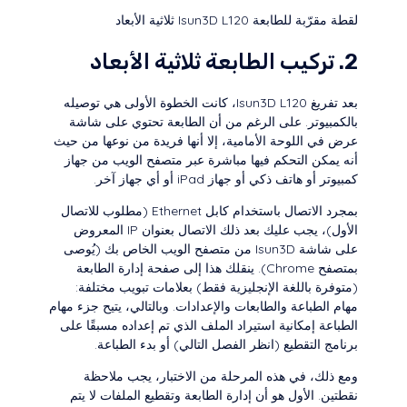
لقطة مقرّبة للطابعة Isun3D L120 ثلاثية الأبعاد
2. تركيب الطابعة ثلاثية الأبعاد
بعد تفريغ Isun3D L120، كانت الخطوة الأولى هي توصيله
بالكمبيوتر. على الرغم من أن الطابعة تحتوي على شاشة
عرض في اللوحة الأمامية، إلا أنها فريدة من نوعها من حيث
أنه يمكن التحكم فيها مباشرة عبر متصفح الويب من جهاز
كمبيوتر أو هاتف ذكي أو جهاز iPad أو أي جهاز آخر.
بمجرد الاتصال باستخدام كابل Ethernet (مطلوب للاتصال
الأول)، يجب عليك بعد ذلك الاتصال بعنوان IP المعروض
على شاشة Isun3D من متصفح الويب الخاص بك (يُوصى
بمتصفح Chrome). ينقلك هذا إلى صفحة إدارة الطابعة
(متوفرة باللغة الإنجليزية فقط) بعلامات تبويب مختلفة:
مهام الطباعة والطابعات والإعدادات. وبالتالي، يتيح جزء مهام
الطباعة إمكانية استيراد الملف الذي تم إعداده مسبقًا على
برنامج التقطيع (انظر الفصل التالي) أو بدء الطباعة.
ومع ذلك، في هذه المرحلة من الاختبار، يجب ملاحظة
نقطتين. الأول هو أن إدارة الطابعة وتقطيع الملفات لا يتم