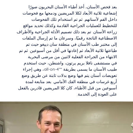
بعد فحص الأسنان، أخذ أطباء الأسنان البحريون صورًا
إشعاعية ثلاثية الأبعاد لكلا المريضين ودمجها مع فحوصات
داخل الفم لأسنانهم. ثم تم استخدام تلك الفحوصات
للتخطيط للعمليات الجراحية القادمة وكذلك تحديد مواقع
زراعة الأسنان. تم بعد ذلك تصميم الأدلة الجراحية والأطراف
الاصطناعية الناتجة رقميًا، وسرعان ما تم إرسال الملفات
إلى مختبر طب الأسنان في منطقة سان دييغو حيث تم
طباعتها ثلاثية الأبعاد ثم إعادتها في أقل من أسبوعين. ثم تم
الانتهاء من الجراحة الفعلية لاثنين من مرضى البحرية
في مستشفى نافلا بريم يرتون، واشنطن، حيث استخدم
طبيب الأسنان ما يسمى بطريقة “all-on-4″، وهي إجراء
تعويضات أسنان يتم فيها وضع بدلات ثابتة عن طريق وضع
أربع غرسات في منطقة الفك الأمامي. بعد متابعة لمدة
أسبوعين من قبل الأطباء، كان كلا المريضين قادرين بالفعل
على العودة إلى الخدمة.